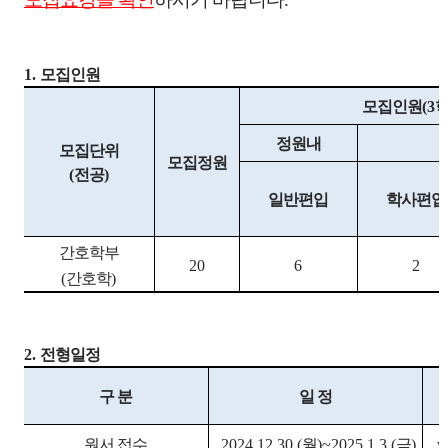
1.
모집인원
모집인원
(3
정원내
모집단위
모집정원
(
전공
)
일반편입
학사편입
간호학부
20
6
2
(
간호학
)
2.
전형일정
구 분
일 정
원서 접수
2024.12.30.(
월
)~2025.1.3.(
금
)
w