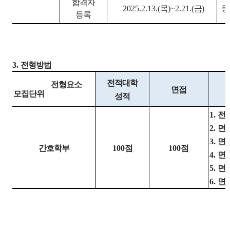
합격자
2025.2.13.(
목
)~2.21.(
금
)
등
등록
3.
전형방법
전적대학
전형요소
면접
모집단위
성적
1.
전
2.
면
3.
면
간호학부
100
점
100
점
4.
면
5.
면
6.
면