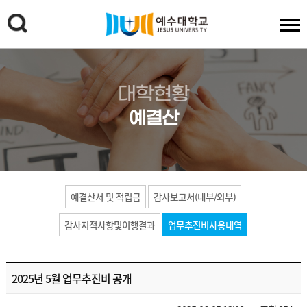
대학현황
예결산
예결산서 및 적립금
감사보고서(내부/외부)
감사지적사항및이행결과
업무추진비사용내역
2025년 5월 업무추진비 공개