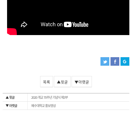
목록
▲윗글
▼아랫글
▲ 윗글
2020 개교 70주년 기념식 제3부
▼ 아랫글
예수대학교 홍보영상