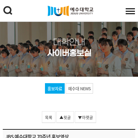
대학안내
사이버홍보실
홍보자료
예수대 NEWS
목록
▲윗글
▼아랫글
JBS 예수대학교 70주년 홍보영상