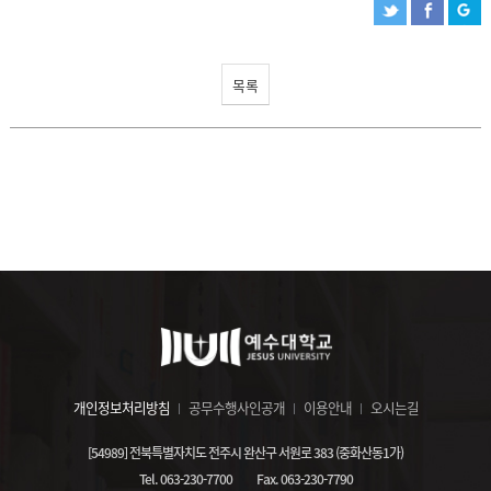
목록
개인정보처리방침
공무수행사인공개
이용안내
오시는길
[54989] 전북특별자치도 전주시 완산구 서원로 383 (중화산동1가)
Tel.
063-230-7700
Fax.
063-230-7790